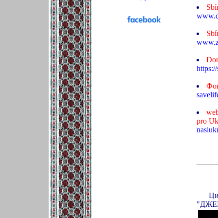
Sbí
www.d
Sbí
www.zb
Don
https:/
Фо
savelif
web
pro Uk
nasiukr
Ци
"ДЖЕР