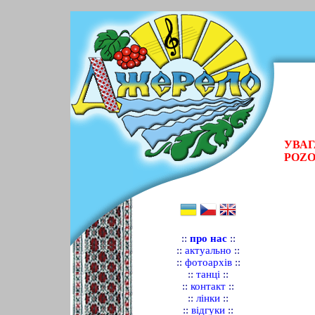
УВАГ
POZOR
::
про нас
::
::
актуально
::
::
фотоархів
::
::
танці
::
::
контакт
::
::
лінки
::
::
відгуки
::