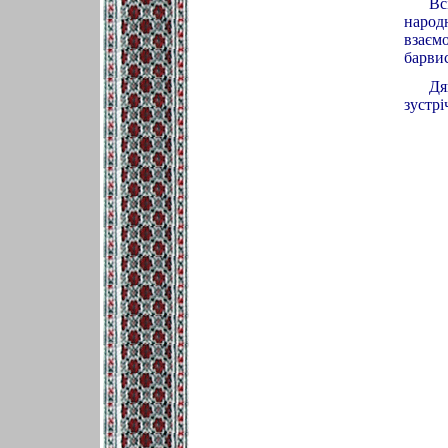
Вс
народн
взаєм
барви
Дя
зустрі