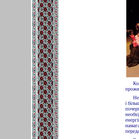
Ко
прожив
Не
і біль
почерп
необхі
енергі
намага
переда